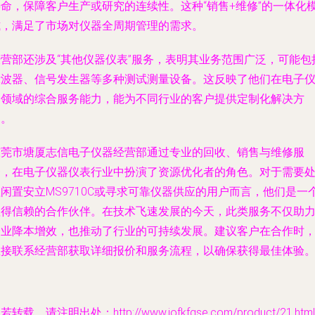
寿命，保障客户生产或研究的连续性。这种“销售+维修”的一体化
式，满足了市场对仪器全周期管理的需求。
经营部还涉及“其他仪器仪表”服务，表明其业务范围广泛，可能包
示波器、信号发生器等多种测试测量设备。这反映了他们在电子
器领域的综合服务能力，能为不同行业的客户提供定制化解决方
案。
东莞市塘厦志信电子仪器经营部通过专业的回收、销售与维修服
务，在电子仪器仪表行业中扮演了资源优化者的角色。对于需要
闲置安立MS9710C或寻求可靠仪器供应的用户而言，他们是一
值得信赖的合作伙伴。在技术飞速发展的今天，此类服务不仅助
企业降本增效，也推动了行业的可持续发展。建议客户在合作时
直接联系经营部获取详细报价和服务流程，以确保获得最佳体验
若转载，请注明出处：http://www.iofkfgse.com/product/21.html