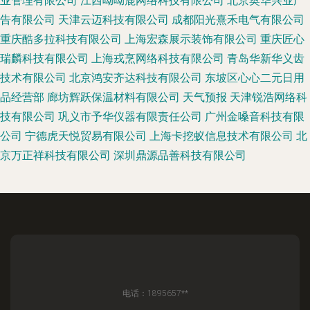
业管理有限公司
江西呦呦鹿网络科技有限公司
北京奥华兴业广
告有限公司
天津云迈科技有限公司
成都阳光熹禾电气有限公司
重庆酷多拉科技有限公司
上海宏森展示装饰有限公司
重庆匠心
瑞麟科技有限公司
上海戎烹网络科技有限公司
青岛华新华义齿
技术有限公司
北京鸿安齐达科技有限公司
东坡区心心二元日用
品经营部
廊坊辉跃保温材料有限公司
天气预报
天津锐浩网络科
技有限公司
巩义市予华仪器有限责任公司
广州金嗓音科技有限
公司
宁德虎天悦贸易有限公司
上海卡挖蚁信息技术有限公司
北
京万正祥科技有限公司
深圳鼎源品善科技有限公司
电话：1895657**