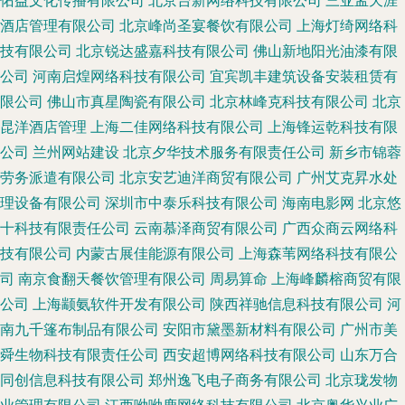
佑益文化传播有限公司
北京台新网络科技有限公司
三亚孟天涯
酒店管理有限公司
北京峰尚圣宴餐饮有限公司
上海灯绮网络科
技有限公司
北京锐达盛嘉科技有限公司
佛山新地阳光油漆有限
公司
河南启煌网络科技有限公司
宜宾凯丰建筑设备安装租赁有
限公司
佛山市真星陶瓷有限公司
北京林峰克科技有限公司
北京
昆洋酒店管理
上海二佳网络科技有限公司
上海锋运乾科技有限
公司
兰州网站建设
北京夕华技术服务有限责任公司
新乡市锦蓉
劳务派遣有限公司
北京安艺迪洋商贸有限公司
广州艾克昇水处
理设备有限公司
深圳市中泰乐科技有限公司
海南电影网
北京悠
十科技有限责任公司
云南慕泽商贸有限公司
广西众商云网络科
技有限公司
内蒙古展佳能源有限公司
上海森苇网络科技有限公
司
南京食翻天餐饮管理有限公司
周易算命
上海峰麟榕商贸有限
公司
上海颛氨软件开发有限公司
陕西祥驰信息科技有限公司
河
南九千篷布制品有限公司
安阳市黛墨新材料有限公司
广州市美
舜生物科技有限责任公司
西安超博网络科技有限公司
山东万合
同创信息科技有限公司
郑州逸飞电子商务有限公司
北京珑发物