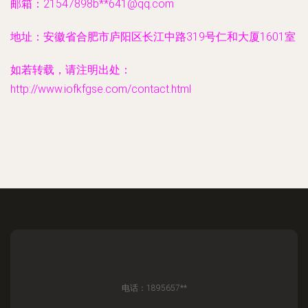
邮箱：21547898b**
641@qq.com
地址：安徽省合肥市庐阳区长江中路319号仁和大厦1601室
如若转载，请注明出处：
http://www.iofkfgse.com/contact.html
电话：1895657**