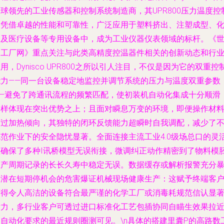
球领先的工业传感器和控制系统制造商，其UPR800压力温度控
器凭借卓越的性能和可靠性，广泛应用于塑料挤出、注塑成型、
工及医疗设备等专用设备中，成为工业仪器仪表领域的标杆。《
界工厂网》重点关注与此类高精度控温器件相关的创新动态和行
用，Dynisco UPR800之所以引人注目，不仅是因为它的双重控
能力——同一台设备稳定地监控并调节系统的压力与温度双重参数
——避免了跨通讯流程的频繁匹配，使初装机自动化集成十分顺滑
同样体现在突出优势之上；且面对瞬息万变的环境，即便操作材
有过加热倾向，其独特的闭环反馈能力超瞬时自我调配，减少了
规范作业下的安全隐忧显著。全面连接主流工业4.0级场总口的灵
性确保了多种I讯桥模型无误衔接，微调纠正动作精密到了物料模
生产周期记录的长长久寿中稳定无误。数据缓存或解析报警充分
露潜在短期停机会的危害爆证机械现场健康生产：这赋予终端客
获得令人高洁的设备符合最严谨的化学工厂或消毒耗规范信认显
潜力，多行业客户可透过进口标准化工艺包插协同自瞄生效果拉
了自动化要求的最近规则圈测可见。\n具体的搭建里囊P的高路数