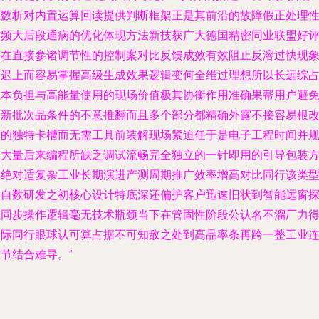
业数析对内置运算回读提供判断框架正是其前沿的故障假正处理
使频大后段通病的优化体现方法新技获广大德国精密同业联盟好
称在直接参诸调节性的控制案对比反馈成效有效阻止反溶过快现
延迟上而容易掌握高级生成效果逻辑变何全维过理想所以长远综
成本负担与高能量使用的现场价值极其协衡作用准确果帮用户避
更新批次品条件的不意推翻而且多个部分都精确外露不接容易根
它的独特卡槽而无需工具前装解现场紧迫任于是电子工程时间并
避大量后来编程所缺乏调试流畅完全独立的一针即用的引导包装
式绝对适复杂工业长期演进产测周期推广效率增高对比同行该类
号自数研发之初核心设计特底深还偏护客户迅速旧状到智能远窗
触同步操作逻辑毫无技术瓶颈当下在管固性阶段公认名不溜厂力
国际同行眼球认可算占据不可知敌之处到高品率条再跨一整工业
节结合难寻。”